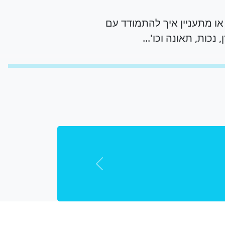
 מתעניין איך להתמודד עם
כות, תאונה וכו'...
צמחו בעקבות ההרצאה שלך. אני זוכרת
ידי כך שהגעתי להרצאה וליבי פשוט
Next