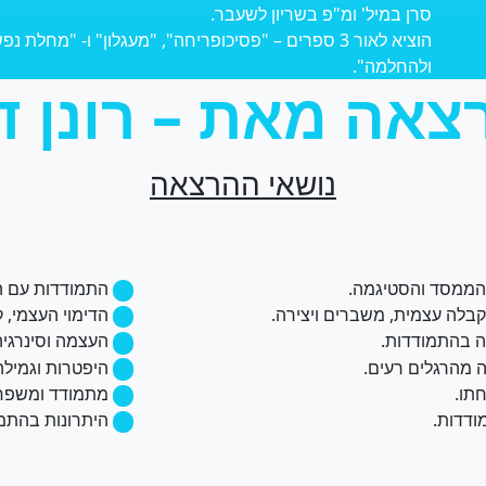
סרן במיל' ומ"פ בשריון לשעבר.
הוציא לאור 3 ספרים – "פסיכופריחה", "מעגלון" ו- "מח
ולהחלמה".
אה מאת – רונן ד
נושאי ההרצאה
ממסד והסטיגמה.
התמודדות עם ה
.
קבלה עצמית, משברים ויצירה.
הדימוי העצמי, 
.
ה בהתמודדות.
העצמה וסינרגיה
.
 מהרגלים רעים.
היפטרות וגמילה
.
תו.
מתמודד ומשפחת
.
ודדות.
היתרונות בהתמו
.