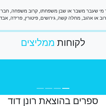
מי שעבר משבר או שבן משפחתו, קרוב משפחה, חבר או
 או אהוב, מחלה קשה, גירושים, פיטורין, פרידה, אבדן, נ
לקוחות
ממליצים
נן, איני יכולה לעמוד מנגד ולא להביע כלפיך את תחושותי הסוערות ש
הרצאה לא הבנתי מי אתה ומה סיפורך אך מאוד התענינתי וזה הוביל ל
ימה. רונן, אני מצדיעה לך!... תודה עצומה לך מכל הלב!"
ספרים בהוצאת רונן דוד