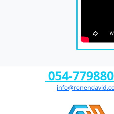
054-77988
info@ronendavid.c