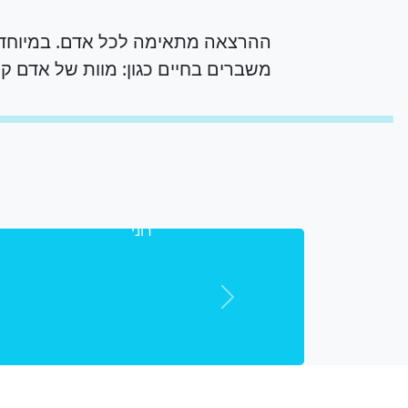
ההרצאה מתאימה לכל אדם. במיוחד 
משברים בחיים כגון: מוות של אדם קרוב
נחשפים
סתירים
" היי רו
וכן
שלפניי ה
החסיר פע
רוני
Previous