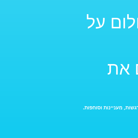
לום על
 את